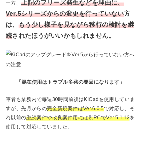
上記のフリーズ発生などを理由に、
一方、
Ver.5シリーズからの変更を行っていない
方
は、
もう少し様子を見ながら移行の検討を
継
続
されたほうがいいかもしれません。
「混在使用はトラブル多発の要因になります」
筆者も業務内で毎週30時間前後はKiCadを使用していま
すが、先月からの
完全新規案件はVer.6.0.5
で対応し、そ
れ以前の
継続案件や改良案件用には別PCでVer.5.1.12
を
使用して対応していました。