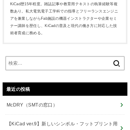
KiCad歴15年程度。雑誌記事や教育用テキストの執筆経験等複
数あり。私大電気電子工学科での指導とフリーランスエンジニ
アを兼業しながらFab施設の機器インストラクターや企業セミ
ナー講師を歴任し、KiCadの普及と現代の働き方に対応した技
術者育成に務める。
検
索:
最近の投稿
McDRY（SMTの窓口）
【KiCad ver.9】新しいシンボル・フットプリント用