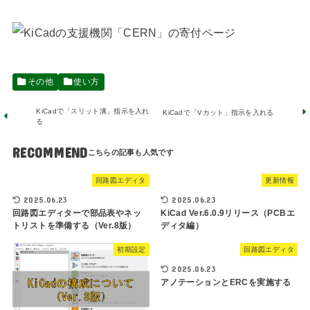
その他
使い方
KiCadで「スリット溝」指示を入れ
KiCadで「Vカット」指示を入れる
る
RECOMMEND
回路図エディタ
更新情報
2025.06.23
2025.06.23
回路図エディターで部品表やネッ
KiCad Ver.6.0.9リリース（PCBエ
トリストを準備する（Ver.8版）
ディタ編）
初期設定
回路図エディタ
2025.06.23
アノテーションとERCを実施する