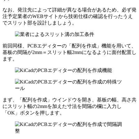
なお、
発注先によって詳細が異なる
場合があるため、必ず発
注予定業者のWEBサイトから
技術仕様の確認
を行ったうえ
でスリット部を設計しましょう。
前回同様、PCBエディターの「配列を作成」機能を用いて、
基板の間隔が2mm＝スリット幅2mmになるように面付配置し
ます。
まず、「配列を作成」ウインドウを開き、
基板の幅、高さ共
にスリット幅の2mmを加えた寸法
を間隔の欄に入力し
「OK」ボタンを押します。