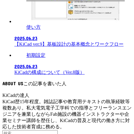
使い方
2025.06.23
【KiCad ver.9】基板設計の基本概念とワークフロー
初期設定
2025.06.23
KiCadの構成について（Ver.8版）
ABOUT US
KiCadの達人
KiCad歴15年程度。雑誌記事や教育用テキストの執筆経験等
複数あり。私大電気電子工学科での指導とフリーランスエン
ジニアを兼業しながらFab施設の機器インストラクターや企
業セミナー講師を歴任し、KiCadの普及と現代の働き方に対
応した技術者育成に務める。
検