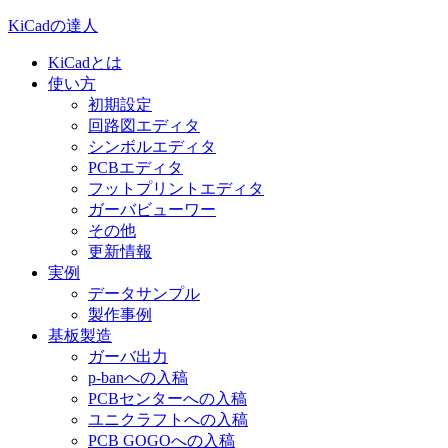
KiCadの達人
KiCadとは
使い方
初期設定
回路図エディタ
シンボルエディタ
PCBエディタ
フットプリントエディタ
ガーバビューワー
その他
更新情報
実例
データサンプル
製作事例
基板製造
ガーバ出力
p-banへの入稿
PCBセンターへの入稿
ユニクラフトへの入稿
PCB GOGOへの入稿