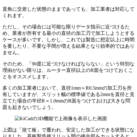
直角に交差した状態のままであっても、加工業者は対応して
くれます。
ただし、その場合には可能な限りデータ指示に近づけるた
め、業者が所有する最小の直径の加工刃で加工しようとする
ケースが多いです。しかし、これでは製造に想定以上に時間
を要したり、不要な手間が増える結果となり効率的ではあり
ません。
そのため、「90度に近づけなければならない」という特別な
理由がない限りは、
ルーター直径以上のR面をつけておく
こ
とをオススメします。
多くの加工業者において、直径1mm＝R0.5mmの加工刃を所
有していますが、スリット幅の標準値である2mmを直径と見
立てた場合の半径R＝1.0mmのR面をつけておけば大きな問
題も起きないでしょう。
上図は「捨て板」で覆われ、安定した加工ができる状態にな
りました。基板製造後スリット間の接合部をカットすると、