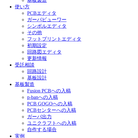
基板製造
使い方
PCBエディタ
ガーバビューワー
シンボルエディタ
その他
フットプリントエディタ
初期設定
回路図エディタ
更新情報
受託相談
回路設計
基板設計
基板製造
Fusion PCBへの入稿
p-banへの入稿
PCB GOGOへの入稿
PCBセンターへの入稿
ガーバ出力
ユニクラフトへの入稿
自作する場合
実例