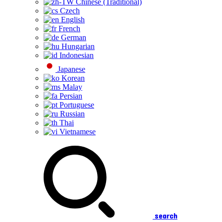
Chinese (Traditional)
Czech
English
French
German
Hungarian
Indonesian
Japanese
Korean
Malay
Persian
Portuguese
Russian
Thai
Vietnamese
search