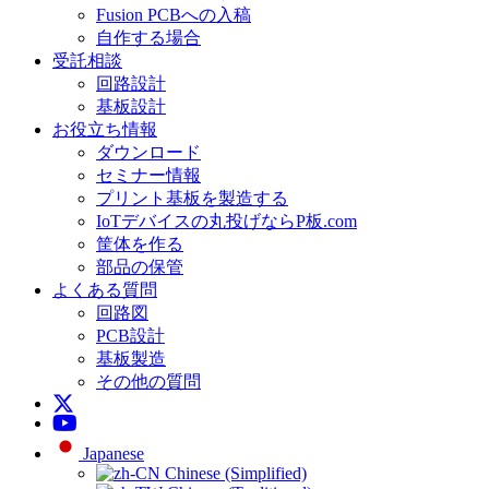
Fusion PCBへの入稿
自作する場合
受託相談
回路設計
基板設計
お役立ち情報
ダウンロード
セミナー情報
プリント基板を製造する
IoTデバイスの丸投げならP板.com
筐体を作る
部品の保管
よくある質問
回路図
PCB設計
基板製造
その他の質問
Japanese
Chinese (Simplified)