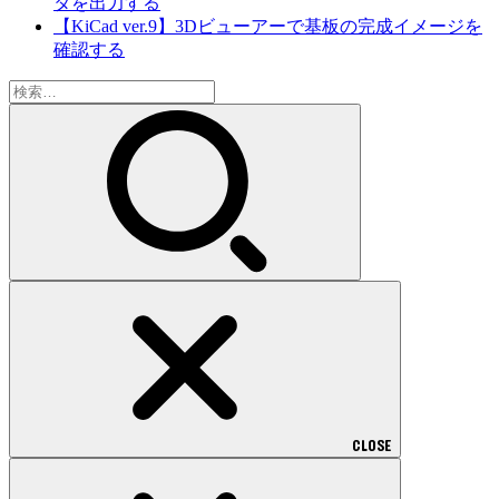
タを出力する
【KiCad ver.9】3Dビューアーで基板の完成イメージを
確認する
検
索:
CLOSE