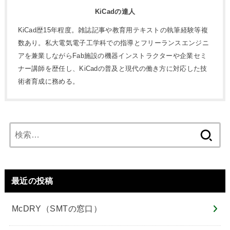
KiCadの達人
KiCad歴15年程度。雑誌記事や教育用テキストの執筆経験等複
数あり。私大電気電子工学科での指導とフリーランスエンジニ
アを兼業しながらFab施設の機器インストラクターや企業セミ
ナー講師を歴任し、KiCadの普及と現代の働き方に対応した技
術者育成に務める。
検
索:
最近の投稿
McDRY（SMTの窓口）