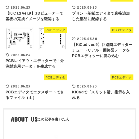
2025.06.23
2025.06.23
【KiCad ver.9】3Dビューアーで
プリント基板エディタで直接追加
基板の完成イメージを確認する
した部品に配線する
PCBエディタ
PCBエディタ
2025.05.30
【KiCad ver.9】回路図エディター
チュートリアル・回路図データを
2025.06.23
PCBエディターに読み込む
PCBレイアウトエディターで「外
注製造用データ」を生成する
PCBエディタ
PCBエディタ
2025.06.23
2025.06.23
PCBエディタでエクスポートでき
KiCadで「スリット溝」指示を入
るファイル（１）
れる
ABOUT US