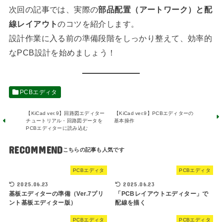
次回の記事では、実際の
部品配置（アートワーク）と配
線レイアウト
のコツを紹介します。
設計作業に入る前の準備段階をしっかり整えて、効率的
なPCB設計を始めましょう！
PCBエディタ
【KiCad ver.9】回路図エディター
【KiCad ver.9】PCBエディターの
チュートリアル・回路図データを
基本操作
PCBエディターに読み込む
RECOMMEND
PCBエディタ
PCBエディタ
2025.06.23
2025.06.23
基板エディターの準備（Ver.7プリ
「PCBレイアウトエディター」で
ント基板エディター版）
配線を描く
PCBエディタ
PCBエディタ