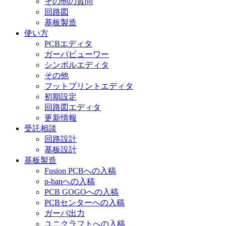
その他の質問
回路図
基板製造
使い方
PCBエディタ
ガーバビューワー
シンボルエディタ
その他
フットプリントエディタ
初期設定
回路図エディタ
更新情報
受託相談
回路設計
基板設計
基板製造
Fusion PCBへの入稿
p-banへの入稿
PCB GOGOへの入稿
PCBセンターへの入稿
ガーバ出力
ユニクラフトへの入稿