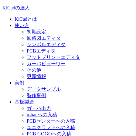
KiCadの達人
KiCadとは
使い方
初期設定
回路図エディタ
シンボルエディタ
PCBエディタ
フットプリントエディタ
ガーバビューワー
その他
更新情報
実例
データサンプル
製作事例
基板製造
ガーバ出力
p-banへの入稿
PCBセンターへの入稿
ユニクラフトへの入稿
PCB GOGOへの入稿