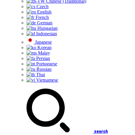
Chinese (Traditional)
Czech
English
French
German
Hungarian
Indonesian
Japanese
Korean
Malay
Persian
Portuguese
Russian
Thai
Vietnamese
search