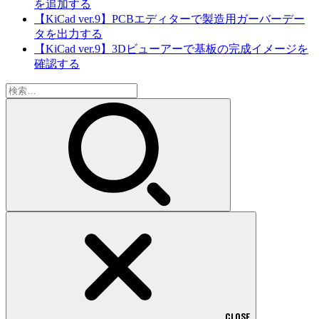
を追加する
【KiCad ver.9】PCBエディターで製造用ガーバーデー
タを出力する
【KiCad ver.9】3Dビューアーで基板の完成イメージを
確認する
検
索:
CLOSE