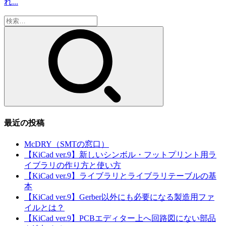
れ...
検
索:
最近の投稿
McDRY（SMTの窓口）
【KiCad ver.9】新しいシンボル・フットプリント用ラ
イブラリの作り方と使い方
【KiCad ver.9】ライブラリとライブラリテーブルの基
本
【KiCad ver.9】Gerber以外にも必要になる製造用ファ
イルとは？
【KiCad ver.9】PCBエディター上へ回路図にない部品