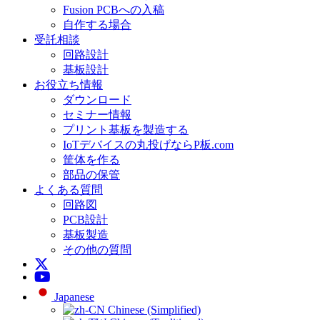
Fusion PCBへの入稿
自作する場合
受託相談
回路設計
基板設計
お役立ち情報
ダウンロード
セミナー情報
プリント基板を製造する
IoTデバイスの丸投げならP板.com
筐体を作る
部品の保管
よくある質問
回路図
PCB設計
基板製造
その他の質問
Japanese
Chinese (Simplified)