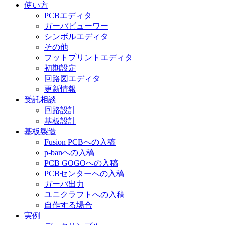
使い方
PCBエディタ
ガーバビューワー
シンボルエディタ
その他
フットプリントエディタ
初期設定
回路図エディタ
更新情報
受託相談
回路設計
基板設計
基板製造
Fusion PCBへの入稿
p-banへの入稿
PCB GOGOへの入稿
PCBセンターへの入稿
ガーバ出力
ユニクラフトへの入稿
自作する場合
実例