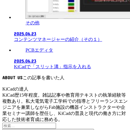
その他
2025.06.23
コンテンツマネージャーの紹介（その１）
PCBエディタ
2025.06.23
KiCadで「スリット溝」指示を入れる
ABOUT US
KiCadの達人
KiCad歴15年程度。雑誌記事や教育用テキストの執筆経験等
複数あり。私大電気電子工学科での指導とフリーランスエン
ジニアを兼業しながらFab施設の機器インストラクターや企
業セミナー講師を歴任し、KiCadの普及と現代の働き方に対
応した技術者育成に務める。
検