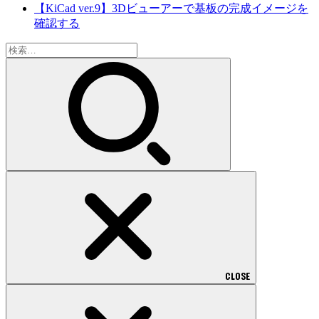
【KiCad ver.9】3Dビューアーで基板の完成イメージを
確認する
検
索:
CLOSE