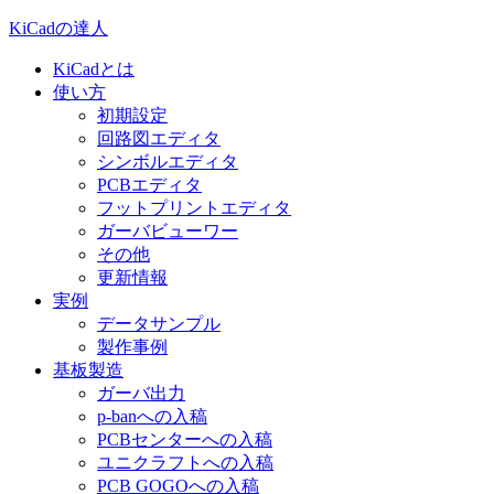
KiCadの達人
KiCadとは
使い方
初期設定
回路図エディタ
シンボルエディタ
PCBエディタ
フットプリントエディタ
ガーバビューワー
その他
更新情報
実例
データサンプル
製作事例
基板製造
ガーバ出力
p-banへの入稿
PCBセンターへの入稿
ユニクラフトへの入稿
PCB GOGOへの入稿