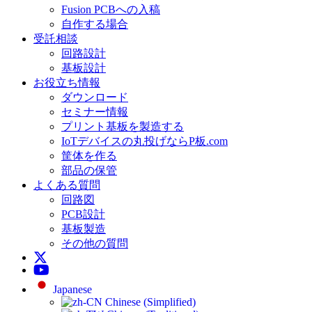
Fusion PCBへの入稿
自作する場合
受託相談
回路設計
基板設計
お役立ち情報
ダウンロード
セミナー情報
プリント基板を製造する
IoTデバイスの丸投げならP板.com
筐体を作る
部品の保管
よくある質問
回路図
PCB設計
基板製造
その他の質問
Japanese
Chinese (Simplified)