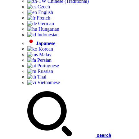
Chinese (Traditional)
Czech
English
French
German
Hungarian
Indonesian
Japanese
Korean
Malay
Persian
Portuguese
Russian
Thai
Vietnamese
search