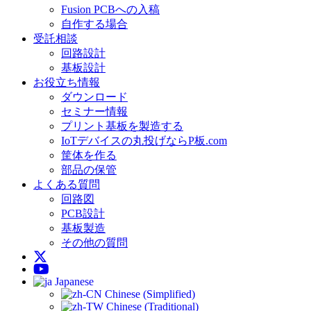
Fusion PCBへの入稿
自作する場合
受託相談
回路設計
基板設計
お役立ち情報
ダウンロード
セミナー情報
プリント基板を製造する
IoTデバイスの丸投げならP板.com
筐体を作る
部品の保管
よくある質問
回路図
PCB設計
基板製造
その他の質問
Japanese
Chinese (Simplified)
Chinese (Traditional)