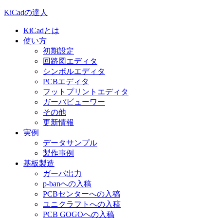
KiCadの達人
KiCadとは
使い方
初期設定
回路図エディタ
シンボルエディタ
PCBエディタ
フットプリントエディタ
ガーバビューワー
その他
更新情報
実例
データサンプル
製作事例
基板製造
ガーバ出力
p-banへの入稿
PCBセンターへの入稿
ユニクラフトへの入稿
PCB GOGOへの入稿