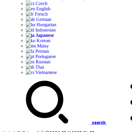
Czech
English
French
German
Hungarian
Indonesian
Japanese
Korean
Malay
Persian
Portuguese
Russian
Thai
Vietnamese
search