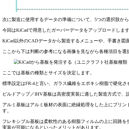
次に製造に使用するデータの準備について、5つの選択肢か
今回はKiCadで用意したガーバーデータをアップロードしま
KiCad以外のCADデータから製造するメニューや、手書
ここから下は判断の参考になる画像を見ながら各種項目を選
ここでは基板の種類とサイズを決定します。
標準設定はFR-4と言い、ガラス繊維をエポキシ樹脂で硬化
ビルドアップ／IHV基板は高密度実装に適した製造方式で、
アルミ基板はアルミ板材の表面に絶縁処理をした上にプリン
す。
フレキシブル基板は柔軟性のある樹脂フィルムの上に回路を
実装が可能になるといったメリットがあります。