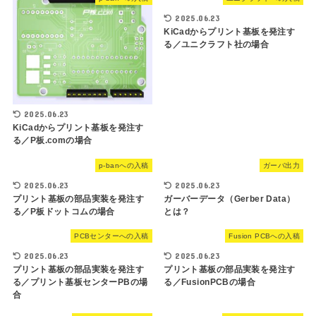
2025.06.23
KiCadからプリント基板を発注す
る／ユニクラフト社の場合
2025.06.23
KiCadからプリント基板を発注す
る／P板.comの場合
p-banへの入稿
ガーバ出力
2025.06.23
2025.06.23
プリント基板の部品実装を発注す
ガーバーデータ（Gerber Data）
る／P板ドットコムの場合
とは？
PCBセンターへの入稿
Fusion PCBへの入稿
2025.06.23
2025.06.23
プリント基板の部品実装を発注す
プリント基板の部品実装を発注す
る／プリント基板センターPBの場
る／FusionPCBの場合
合