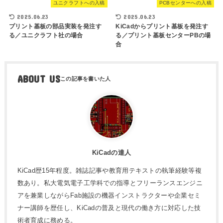
ユニクラフトへの入稿
PCBセンターへの入稿
2025.06.23
2025.06.23
プリント基板の部品実装を発注す
KiCadからプリント基板を発注す
る／ユニクラフト社の場合
る／プリント基板センターPBの場
合
ABOUT US
KiCadの達人
KiCad歴15年程度。雑誌記事や教育用テキストの執筆経験等複
数あり。私大電気電子工学科での指導とフリーランスエンジニ
アを兼業しながらFab施設の機器インストラクターや企業セミ
ナー講師を歴任し、KiCadの普及と現代の働き方に対応した技
術者育成に務める。