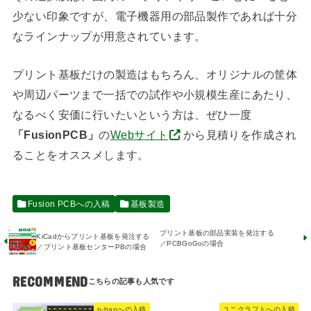
少ない印象ですが、電子機器用の部品製作であれば十分
なラインナップが用意されています。
プリント基板だけの製造はもちろん、オリジナルの筐体
や周辺パーツまで一括での試作や小規模生産にあたり、
なるべく安価に行いたいという方は、ぜひ一度
「FusionPCB」
の
Webサイト
から見積りを作成され
ることをオススメします。
Fusion PCBへの入稿
基板製造
プリント基板の部品実装を発注する
KiCadからプリント基板を発注する
／PCBGoGoの場合
／プリント基板センターPBの場合
RECOMMEND
p-banへの入稿
ユニクラフトへの入稿