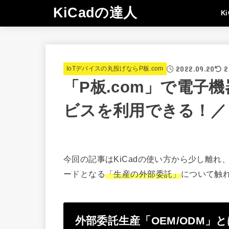
KiCadの達人
K
2022.09.20
2
IoTデバイスの丸投げならP板.com
「P板.com」で電子
ビスを利用できる！／「
今回の記事はKiCadの使い方から少し離
ードとなる
「生産の外部委託」
について触
外部委託生産「OEM/ODM」と