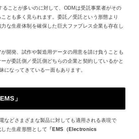
することが多いのに対して、ODMは受託事業者がその
ることも多く見られます。委託／受託という形態より
強力な生産体制を確保した巨大ファブレス企業も存在し
アが開発、試作や製造用データの用意を請け負うことも
サーが委託側／受託側どちらの企業と契約しているかと
曖昧になってきている一面もあります。
EMS」
家電などさまざまな製品に対しても適用される表現で
化した生産形態として
「EMS（Electronics