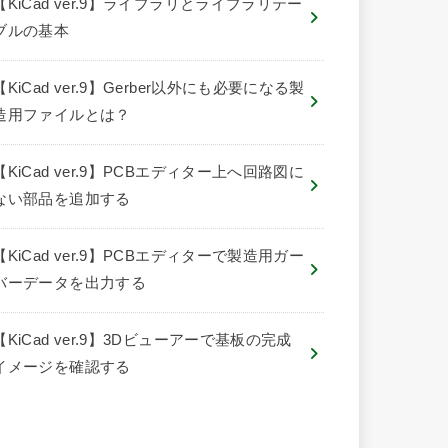
【KiCad ver.9】ライブラリとライブラリテー
ブルの基本
【KiCad ver.9】Gerber以外にも必要になる製
造用ファイルとは？
【KiCad ver.9】PCBエディター上へ回路図に
ない部品を追加する
【KiCad ver.9】PCBエディターで製造用ガー
バーデータを出力する
【KiCad ver.9】3Dビューアーで基板の完成
イメージを確認する