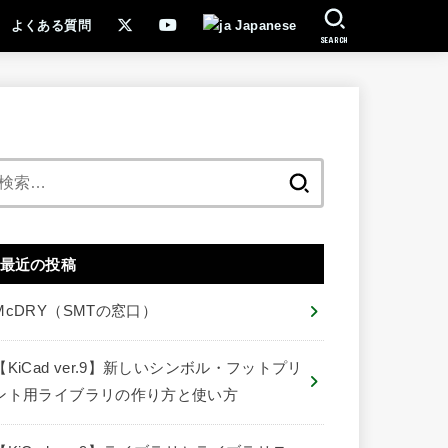
よくある質問
Japanese
SEARCH
検
索:
最近の投稿
McDRY（SMTの窓口）
【KiCad ver.9】新しいシンボル・フットプリ
ント用ライブラリの作り方と使い方