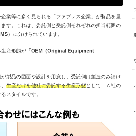
ー企業等に多く見られる「ファブレス企業」が製品を量
ります。これは、委託側と受託側それぞれの担当範囲の
EMS
）に分けられています。
る生産形態が
「OEM（Original Equipment
側が製品の図面や設計を用意し、受託側は製造のみ請け
し、
生産だけを他社に委託する生産形態
として、Ａ社の
するスタイルです。