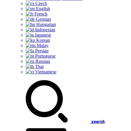
Czech
English
French
German
Hungarian
Indonesian
Japanese
Korean
Malay
Persian
Portuguese
Russian
Thai
Vietnamese
search