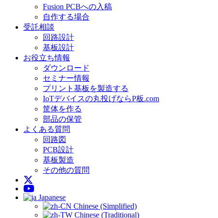
Fusion PCBへの入稿
自作する場合
受託相談
回路設計
基板設計
お役立ち情報
ダウンロード
セミナー情報
プリント基板を製造する
IoTデバイスの丸投げならP板.com
筐体を作る
部品の保管
よくある質問
回路図
PCB設計
基板製造
その他の質問
Japanese
Chinese (Simplified)
Chinese (Traditional)