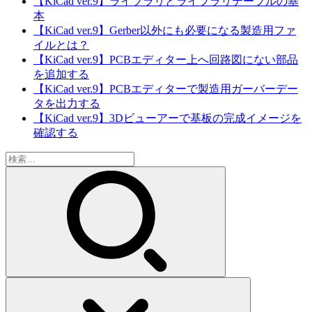
【KiCad ver.9】ライブラリとライブラリテーブルの基
本
【KiCad ver.9】Gerber以外にも必要になる製造用ファ
イルとは？
【KiCad ver.9】PCBエディター上へ回路図にない部品
を追加する
【KiCad ver.9】PCBエディターで製造用ガーバーデー
タを出力する
【KiCad ver.9】3Dビューアーで基板の完成イメージを
確認する
検
索: