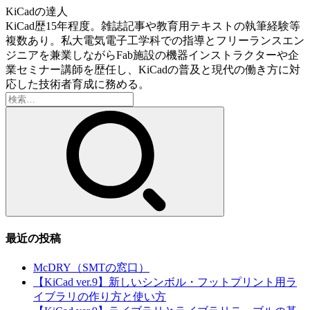
KiCadの達人
KiCad歴15年程度。雑誌記事や教育用テキストの執筆経験等
複数あり。私大電気電子工学科での指導とフリーランスエン
ジニアを兼業しながらFab施設の機器インストラクターや企
業セミナー講師を歴任し、KiCadの普及と現代の働き方に対
応した技術者育成に務める。
検
索:
最近の投稿
McDRY（SMTの窓口）
【KiCad ver.9】新しいシンボル・フットプリント用ラ
イブラリの作り方と使い方