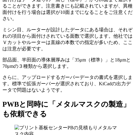
ることができます。注意書きにも記載されていますが、
異種
面付けを行う場合は選択が10面
までになることをご注意くだ
さい。
ミシン目、ルーターが設計したデータにある場合は、それぞ
れの項目から
面付けされている面数で選択
します。
他社では
Ｖカットやルーターは直線の本数での指定が多い
ため、ここ
は注意が必要です。
部品面、半田面の導体層厚みは「35μm（標準）」と18μmと
70μmの３種類から選択します。
さらに、アップロードするガーバーデータの書式を選択しま
す。標準で拡張ガーバーが選択されており、KiCadの出力デ
ータで問題はないようです。
PWBと同時に「メタルマスクの製造」
も依頼できる