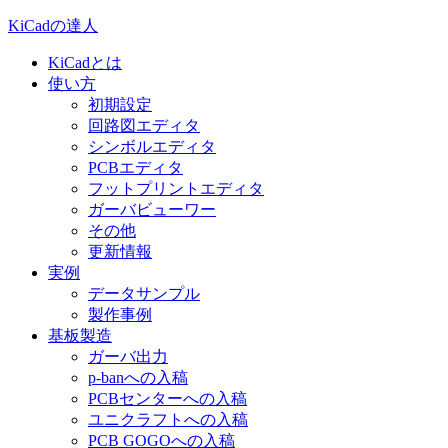
KiCadの達人
KiCadとは
使い方
初期設定
回路図エディタ
シンボルエディタ
PCBエディタ
フットプリントエディタ
ガーバビューワー
その他
更新情報
実例
データサンプル
製作事例
基板製造
ガーバ出力
p-banへの入稿
PCBセンターへの入稿
ユニクラフトへの入稿
PCB GOGOへの入稿