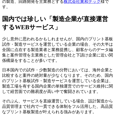
の製造、回路開発を主業務とする
株式会社東和テック
様で
す。
国内では珍しい「製造企業が直接運営
するWEBサービス」
少し意外に思われるかもしれませんが、国内のプリント基板
試作・製造サービスを運営している企業の場合、その大半は
全国に点在する製造業者と業務提携し、顧客からのデータ編
集と案件管理を主業務とした管理会社と下請け企業に近い関
係構築をすることが多いです。
日本国内での試作・少数製造の分野においては、海外企業と
比較すると案件の絶対量が少なくなります。そのため、国内
のプリント基板試作・製造サービスを運営している企業は、
製造工場を有する国内企業の単独運営でのサービス維持に関
して経営面での難易度が高い中で奮闘されています。
そのぶん、サービスを直線運営している場合、設計製造から
品質管理まで社内で一貫できる体制をフル活用した、高品質
なプリント基板製造が叶えられる強みがあります。