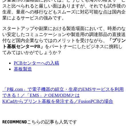
スと比べられると厳しい面はありますが、それでも
試作後の
生産、量産への移行などもスムーズに対応可能
な点は国内企
業によるサービスの強みです。
スタートアップや副業における製造場面において、
時差のな
い安定したコミュニケーションや製造用の調達部品の直接送
付など国内企業ならではのメリット
を受けながら、
「プリン
ト基板センターPB」
をパートナーにしたビジネスに挑戦し
てみてはいかがでしょうか？
PCBセンターへの入稿
基板製造
「P板.com」で電子機器の組立・生産のEMSサービスを利用
できる！／「EMS」とOEM/ODMとは
KiCadからプリント基板を発注する／FusionPCBの場合
RECOMMEND