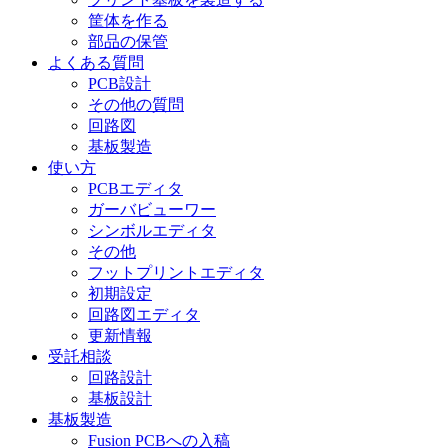
筐体を作る
部品の保管
よくある質問
PCB設計
その他の質問
回路図
基板製造
使い方
PCBエディタ
ガーバビューワー
シンボルエディタ
その他
フットプリントエディタ
初期設定
回路図エディタ
更新情報
受託相談
回路設計
基板設計
基板製造
Fusion PCBへの入稿