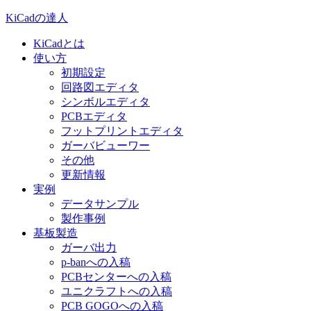
KiCadの達人
KiCadとは
使い方
初期設定
回路図エディタ
シンボルエディタ
PCBエディタ
フットプリントエディタ
ガーバビューワー
その他
更新情報
実例
データサンプル
製作事例
基板製造
ガーバ出力
p-banへの入稿
PCBセンターへの入稿
ユニクラフトへの入稿
PCB GOGOへの入稿