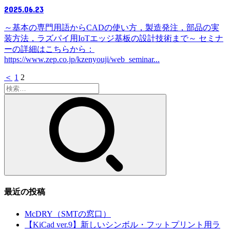
2025.06.23
～基本の専門用語からCADの使い方，製造発注，部品の実
装方法，ラズパイ用IoTエッジ基板の設計技術まで～ セミナ
ーの詳細はこちらから：
https://www.zep.co.jp/kzenyouji/web_seminar...
＜
1
2
検
索:
最近の投稿
McDRY（SMTの窓口）
【KiCad ver.9】新しいシンボル・フットプリント用ラ