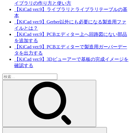
イブラリの作り方と使い方
【KiCad ver.9】ライブラリとライブラリテーブルの基
本
【KiCad ver.9】Gerber以外にも必要になる製造用ファ
イルとは？
【KiCad ver.9】PCBエディター上へ回路図にない部品
を追加する
【KiCad ver.9】PCBエディターで製造用ガーバーデー
タを出力する
【KiCad ver.9】3Dビューアーで基板の完成イメージを
確認する
検
索: