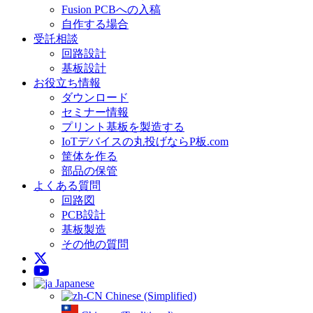
Fusion PCBへの入稿
自作する場合
受託相談
回路設計
基板設計
お役立ち情報
ダウンロード
セミナー情報
プリント基板を製造する
IoTデバイスの丸投げならP板.com
筐体を作る
部品の保管
よくある質問
回路図
PCB設計
基板製造
その他の質問
Japanese
Chinese (Simplified)