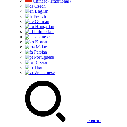
Chinese (Traditional)
Czech
English
French
German
Hungarian
Indonesian
Japanese
Korean
Malay
Persian
Portuguese
Russian
Thai
Vietnamese
search